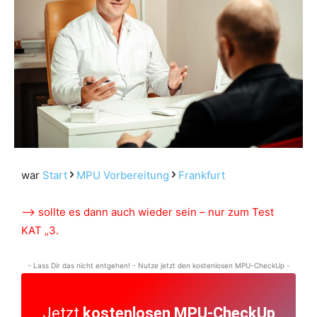
war
Start
MPU Vorbereitung
Frankfurt
–> sollte es dann auch wieder sein – nur zum Test
KAT „3.
- Lass Dir das nicht entgehen! - Nutze jetzt den kostenlosen MPU-CheckUp -
Jetzt
kostenlosen MPU-CheckUp