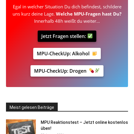
Egal in welcher Situation Du dich befindest, schildere
uns kurz deine Lage.
Welche
MPU-Fragen
hast Du?
Innerhalb 48h weißt du weiter...
Jetzt Fragen stellen:
MPU-CheckUp: Alkohol
MPU-CheckUp: Drogen
Meist gelesen Beiträge
MPU Reaktionstest – Jetzt online kostenlos
üben!