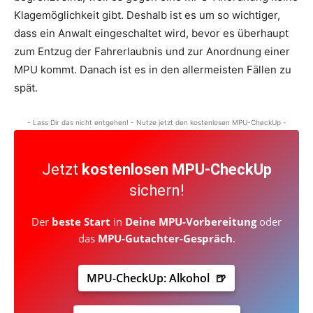
Klagemöglichkeit gibt. Deshalb ist es um so wichtiger,
dass ein Anwalt eingeschaltet wird, bevor es überhaupt
zum Entzug der Fahrerlaubnis und zur Anordnung einer
MPU kommt. Danach ist es in den allermeisten Fällen zu
spät.
- Lass Dir das nicht entgehen! - Nutze jetzt den kostenlosen MPU-CheckUp -
Jetzt
kostenlosen MPU-CheckUp
sichern!
Der
beste Start
in
Deine
MPU-Vorbereitung
oder
das
MPU-Gutachter-Gespräch
.
MPU-CheckUp: Alkohol 🍺