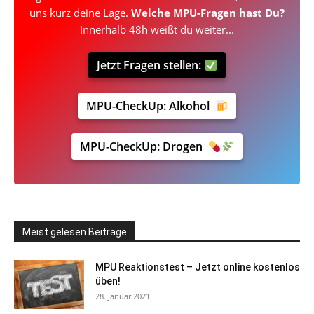
uns kurz deine Lage.
Welche
MPU-Fragen
hast Du?
Innerhalb 48h weißt du weiter...
Jetzt Fragen stellen:
MPU-CheckUp: Alkohol
MPU-CheckUp: Drogen
Meist gelesen Beiträge
MPU Reaktionstest – Jetzt online kostenlos
üben!
28. Januar 2021